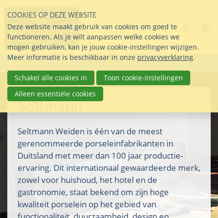
Sla
COOKIES OP DEZE WEBSITE
links
Search
info@seltmann-nederla
085 76 07 000
Deze website maakt gebruik van cookies om goed te
Inlogg
over
Stel uw vraag
functioneren. Als je wilt aanpassen welke cookies we
Direct
mogen gebruiken, kan je jouw cookie-instellingen wijzigen.
naar
Meer informatie is beschikbaar in onze
privacyverklaring
.
Menu
de
inhoud
Schakel alle cookies in
Toon cookie-instellingen
Direct
Alleen essentiële cookies
naar
Seltmann
het
hoofdmenu
Seltmann Weiden is één van de meest
gerenommeerde porseleinfabrikanten in
Duitsland met meer dan 100 jaar productie-
ervaring. Dit internationaal gewaardeerde merk,
zowel voor huishoud, het hotel en de
gastronomie, staat bekend om zijn hoge
kwaliteit porselein op het gebied van
functionaliteit, duurzaamheid, design en