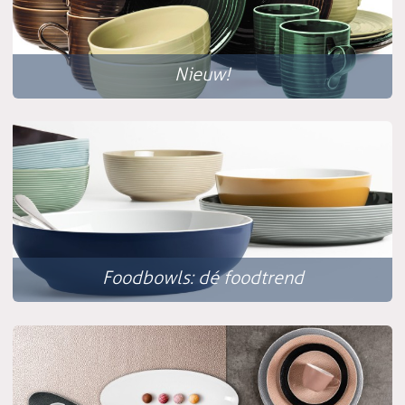
Nieuw!
Foodbowls: dé foodtrend