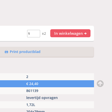
In winkelwagen
x2
Print productblad
2
€
24,40
861139
levertijd opvragen
1,72L
204x79mm