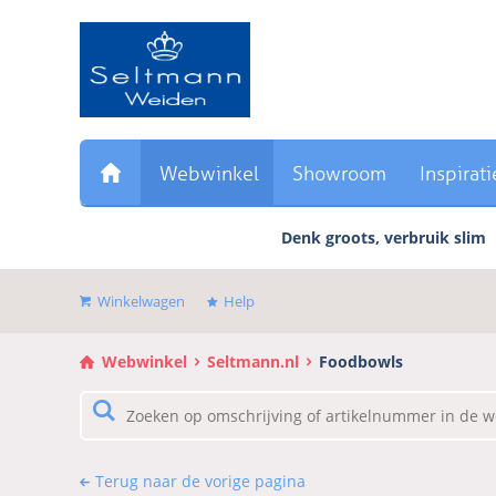
Sla
links
over
Direct
naar
de
inhoud
Webwinkel
Showroom
Inspirati
Direct
naar
Denk groots, verbruik slim
het
hoofdmenu
Winkelwagen
Help
Webwinkel
Seltmann.nl
Foodbowls
Terug naar de vorige pagina