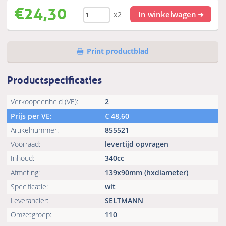
€
24,30
In winkelwagen
x2
Print productblad
Productspecificaties
Verkoopeenheid (VE):
2
Prijs per VE:
€
48,60
Artikelnummer:
855521
Voorraad:
levertijd opvragen
Inhoud:
340cc
Afmeting:
139x90mm (hxdiameter)
Specificatie:
wit
Leverancier:
SELTMANN
Omzetgroep:
110