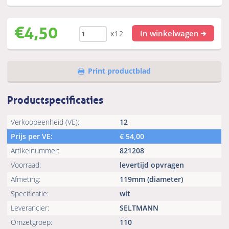
€
4,50
In winkelwagen
x12
Print productblad
Productspecificaties
Verkoopeenheid (VE):
12
Prijs per VE:
€
54,00
Artikelnummer:
821208
Voorraad:
levertijd opvragen
Afmeting:
119mm (diameter)
Specificatie:
wit
Leverancier:
SELTMANN
Omzetgroep:
110