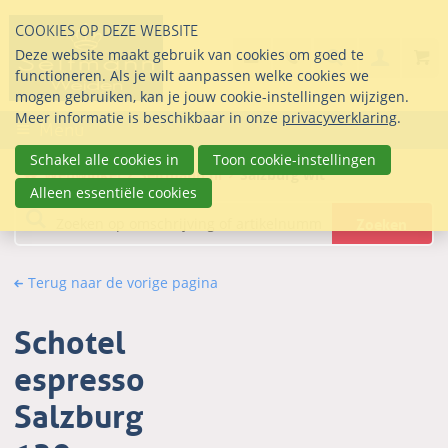
Sla
COOKIES OP DEZE WEBSITE
links
Search
info@seltmann-nederla
085 76 07 000
Deze website maakt gebruik van cookies om goed te
Inlogg
over
Stel uw vraag
functioneren. Als je wilt aanpassen welke cookies we
Direct
mogen gebruiken, kan je jouw cookie-instellingen wijzigen.
naar
Meer informatie is beschikbaar in onze
privacyverklaring
.
Menu
de
inhoud
Schakel alle cookies in
Toon cookie-instellingen
Webwinkel
Seltmann.nl
Salzburg wit
Direct
Alleen essentiële cookies
naar
Zoeken
het
hoofdmenu
Terug naar de vorige pagina
Schotel
espresso
Salzburg