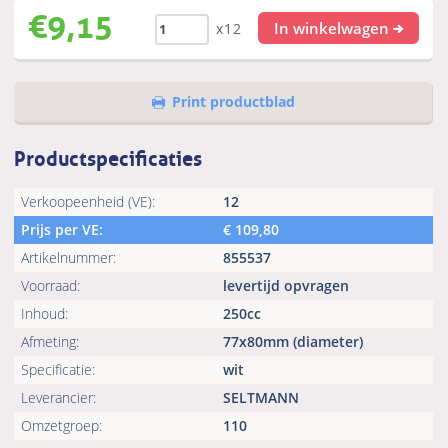
€
9,15
In winkelwagen
x12
Print productblad
Productspecificaties
Verkoopeenheid (VE):
12
Prijs per VE:
€
109,80
Artikelnummer:
855537
Voorraad:
levertijd opvragen
Inhoud:
250cc
Afmeting:
77x80mm (diameter)
Specificatie:
wit
Leverancier:
SELTMANN
Omzetgroep:
110