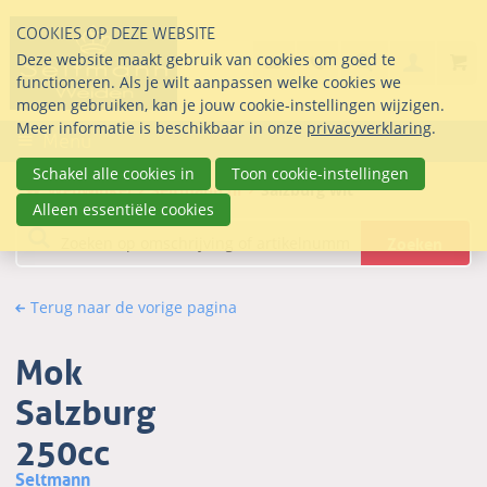
Sla
COOKIES OP DEZE WEBSITE
links
Search
info@seltmann-nederla
085 76 07 000
Deze website maakt gebruik van cookies om goed te
Inlogg
over
Stel uw vraag
functioneren. Als je wilt aanpassen welke cookies we
Direct
mogen gebruiken, kan je jouw cookie-instellingen wijzigen.
naar
Meer informatie is beschikbaar in onze
privacyverklaring
.
Menu
de
inhoud
Schakel alle cookies in
Toon cookie-instellingen
Webwinkel
Seltmann.nl
Salzburg wit
Direct
Alleen essentiële cookies
naar
Zoeken
het
hoofdmenu
Terug naar de vorige pagina
Mok
Salzburg
250cc
Seltmann