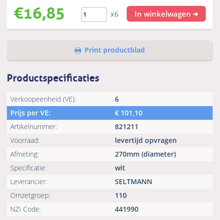
€
16,85
In winkelwagen
x6
Print productblad
Productspecificaties
Verkoopeenheid (VE):
6
Prijs per VE:
€
101,10
Artikelnummer:
821211
Voorraad:
levertijd opvragen
Afmeting:
270mm (diameter)
Specificatie:
wit
Leverancier:
SELTMANN
Omzetgroep:
110
NZI Code:
441990