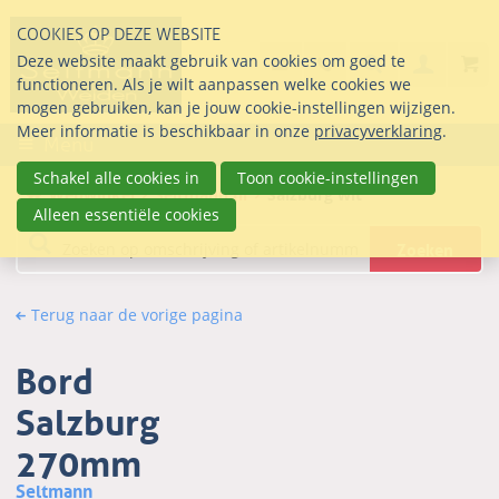
Sla
COOKIES OP DEZE WEBSITE
links
Search
info@seltmann-nederla
085 76 07 000
Deze website maakt gebruik van cookies om goed te
Inlogg
over
Stel uw vraag
functioneren. Als je wilt aanpassen welke cookies we
Direct
mogen gebruiken, kan je jouw cookie-instellingen wijzigen.
naar
Meer informatie is beschikbaar in onze
privacyverklaring
.
Menu
de
inhoud
Schakel alle cookies in
Toon cookie-instellingen
Webwinkel
Seltmann.nl
Salzburg wit
Direct
Alleen essentiële cookies
naar
Zoeken
het
hoofdmenu
Terug naar de vorige pagina
Bord
Salzburg
270mm
Seltmann