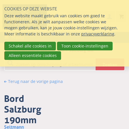
Sla
COOKIES OP DEZE WEBSITE
links
Search
info@seltmann-nederla
085 76 07 000
Deze website maakt gebruik van cookies om goed te
Inlogg
over
Stel uw vraag
functioneren. Als je wilt aanpassen welke cookies we
Direct
mogen gebruiken, kan je jouw cookie-instellingen wijzigen.
naar
Meer informatie is beschikbaar in onze
privacyverklaring
.
Menu
de
inhoud
Schakel alle cookies in
Toon cookie-instellingen
Webwinkel
Seltmann.nl
Salzburg wit
Direct
Alleen essentiële cookies
naar
Zoeken
het
hoofdmenu
Terug naar de vorige pagina
Bord
Salzburg
190mm
Seltmann