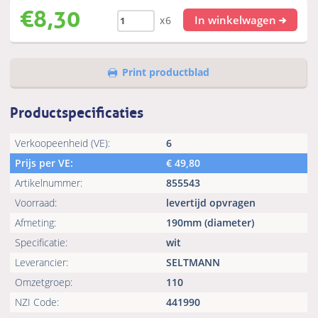
€
8,30
In winkelwagen
x6
Print productblad
Productspecificaties
Verkoopeenheid (VE):
6
Prijs per VE:
€
49,80
Artikelnummer:
855543
Voorraad:
levertijd opvragen
Afmeting:
190mm (diameter)
Specificatie:
wit
Leverancier:
SELTMANN
Omzetgroep:
110
NZI Code:
441990