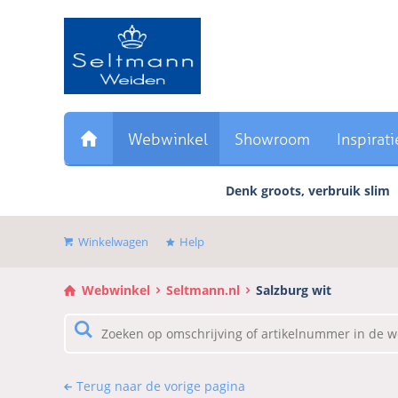
Sla
links
over
Direct
naar
de
inhoud
Webwinkel
Showroom
Inspirati
Direct
naar
Denk groots, verbruik slim
het
hoofdmenu
Winkelwagen
Help
Webwinkel
Seltmann.nl
Salzburg wit
Terug naar de vorige pagina