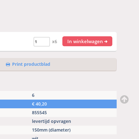
In winkelwagen
x6
Print productblad
6
€
40,20
855545
levertijd opvragen
150mm (diameter)
wit