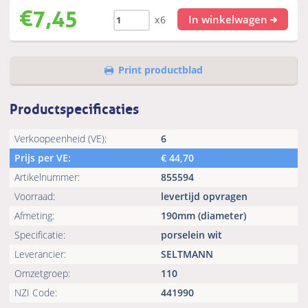
€
7,45
In winkelwagen
x6
Print productblad
Productspecificaties
Verkoopeenheid (VE):
6
Prijs per VE:
€
44,70
Artikelnummer:
855594
Voorraad:
levertijd opvragen
Afmeting:
190mm (diameter)
Specificatie:
porselein wit
Leverancier:
SELTMANN
Omzetgroep:
110
NZI Code:
441990