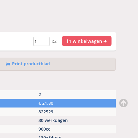
In winkelwagen
x2
Print productblad
2
€
21,80
822529
30 werkdagen
900cc
180x54mm