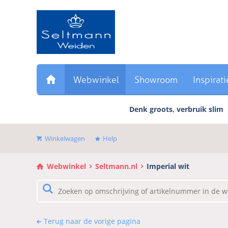
Sla
links
over
Direct
naar
de
inhoud
Webwinkel
Showroom
Inspirati
Direct
naar
Denk groots, verbruik slim
het
hoofdmenu
Winkelwagen
Help
Webwinkel
Seltmann.nl
Imperial wit
Terug naar de vorige pagina