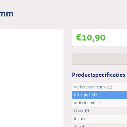
0mm
€
10,90
Productspecificaties
Verkoopeenheid (VE):
Prijs per VE:
Artikelnummer:
Levertijd:
Inhoud:
Afmeting: